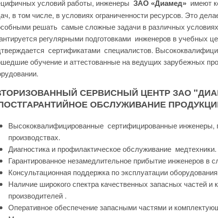
ецифичных условий работы, инженеры
имеют ко
ЗАО «Диамед»
ач, в том числе, в условиях ограниченности ресурсов. Это дел
особными решать самые сложные задачи в различных условиях.
антируется регулярными подготовками инженеров в учебных ц
дтверждается сертификатами специалистов. Высококвалифици
шедшие обучение и аттестованные на ведущих зарубежных прои
орудовании.
ВТОРИЗОВАННЫЙ СЕРВИСНЫЙ ЦЕНТР ЗАО "ДИА
 ПОСТГАРАНТИЙНОЕ ОБСЛУЖИВАНИЕ ПРОДУКЦИИ
Высококвалифицированные сертифицированные инженеры, 
производствах.
Диагностика и профилактическое обслуживание медтехники.
Гарантированное незамедлительное прибытие инженеров в сл
Консультационная поддержка по эксплуатации оборудования
Наличие широкого спектра качественных запасных частей и 
производителей .
Оперативное обеспечение запасными частями и комплектую