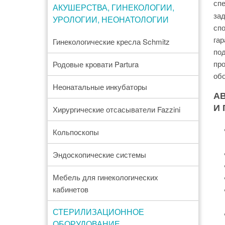
сп
АКУШЕРСТВА, ГИНЕКОЛОГИИ,
зад
УРОЛОГИИ, НЕОНАТОЛОГИИ
сп
гар
Гинекологические кресла Schmitz
по
про
Родовые кровати Partura
об
Неонатальные инкубаторы
А
И
Хирургические отсасыватели Fazzini
Кольпоскопы
Эндоскопические системы
Мебель для гинекологических
кабинетов
СТЕРИЛИЗАЦИОННОЕ
ОБОРУДОВАНИЕ