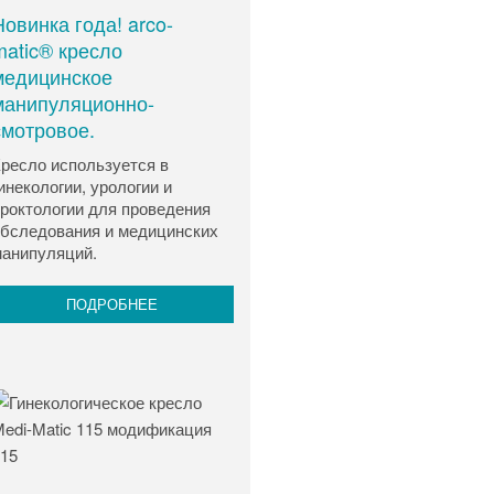
Новинка года! arco-
matic® кресло
медицинское
манипуляционно-
смотровое.
ресло используется в
инекологии, урологии и
роктологии для проведения
бследования и медицинских
анипуляций.
ПОДРОБНЕЕ