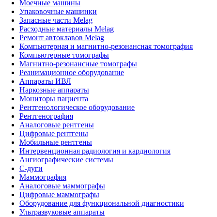
Моечные машины
Упаковочные машинки
Запасные части Melag
Расходные материалы Melag
Ремонт автоклавов Melag
Компьютерная и магнитно-резонансная томография
Компьютерные томографы
Магнитно-резонансные томографы
Реанимационное оборудование
Аппараты ИВЛ
Наркозные аппараты
Мониторы пациента
Рентгенологическое оборудование
Рентгенография
Аналоговые рентгены
Цифровые рентгены
Мобильные рентгены
Интервенционная радиология и кардиология
Ангиографические системы
C-дуги
Маммография
Аналоговые маммографы
Цифровые маммографы
Оборудование для функциональной диагностики
Ультразвуковые аппараты