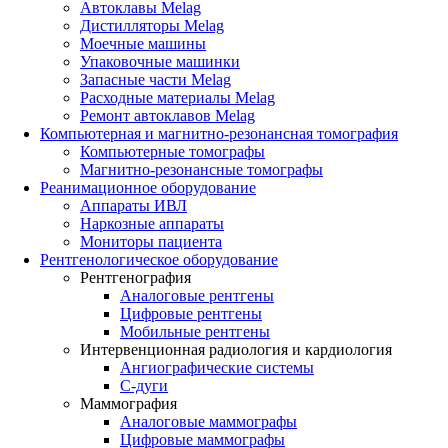
Автоклавы Melag
Дистилляторы Melag
Моечные машины
Упаковочные машинки
Запасные части Melag
Расходные материалы Melag
Ремонт автоклавов Melag
Компьютерная и магнитно-резонансная томография
Компьютерные томографы
Магнитно-резонансные томографы
Реанимационное оборудование
Аппараты ИВЛ
Наркозные аппараты
Мониторы пациента
Рентгенологическое оборудование
Рентгенография
Аналоговые рентгены
Цифровые рентгены
Мобильные рентгены
Интервенционная радиология и кардиология
Ангиографические системы
C-дуги
Маммография
Аналоговые маммографы
Цифровые маммографы