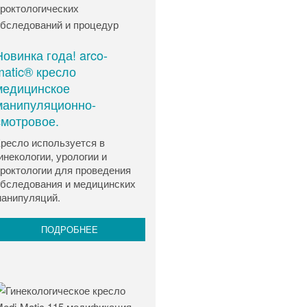
Новинка года! arco-
matic® кресло
медицинское
манипуляционно-
смотровое.
ресло используется в
инекологии, урологии и
роктологии для проведения
бследования и медицинских
анипуляций.
ПОДРОБНЕЕ