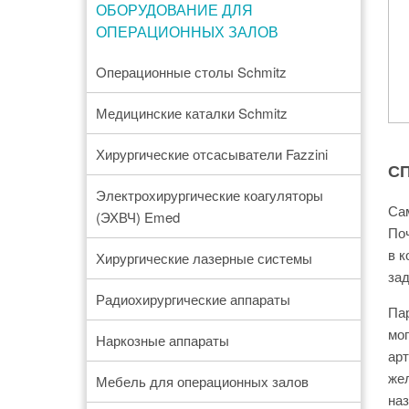
ОБОРУДОВАНИЕ ДЛЯ
ОПЕРАЦИОННЫХ ЗАЛОВ
Oперационные столы Schmitz
Медицинские каталки Schmitz
Хирургические отсасыватели Fazzini
С
Электрохирургические коагуляторы
Са
(ЭХВЧ) Emed
Поч
в к
Хирургические лазерные системы
зад
Радиохирургические аппараты
Пар
мог
Наркозные аппараты
арт
жел
Мебель для операционных залов
наз