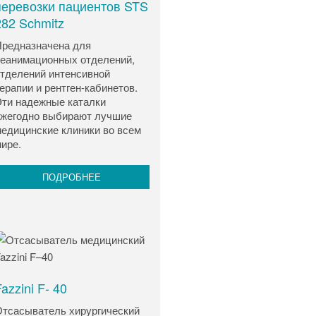
перевозки пациентов STS
282 Schmitz
редназначена для
еанимационных отделений,
тделений интенсивной
ерапии и рентген-кабинетов.
ти надежные каталки
жегодно выбирают лучшие
едицинские клиники во всем
ире.
ПОДРОБНЕЕ
azzini F- 40
тсасыватель хирургический