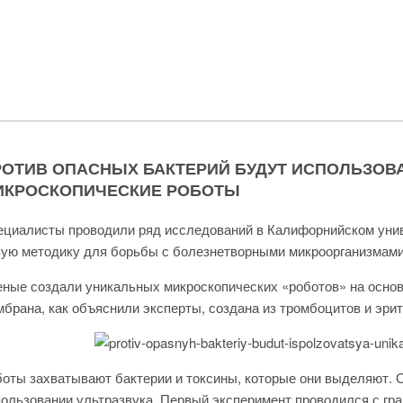
РОТИВ ОПАСНЫХ БАКТЕРИЙ БУДУТ ИСПОЛЬЗОВ
ИКРОСКОПИЧЕСКИЕ РОБОТЫ
циалисты проводили ряд исследований в Калифорнийском униве
вую методику для борьбы с болезнетворными микроорганизмам
ные создали уникальных микроскопических «роботов» на основ
брана, как объяснили эксперты, создана из тромбоцитов и эрит
оты захватывают бактерии и токсины, которые они выделяют. 
ользовании ультразвука. Первый эксперимент проводился с г