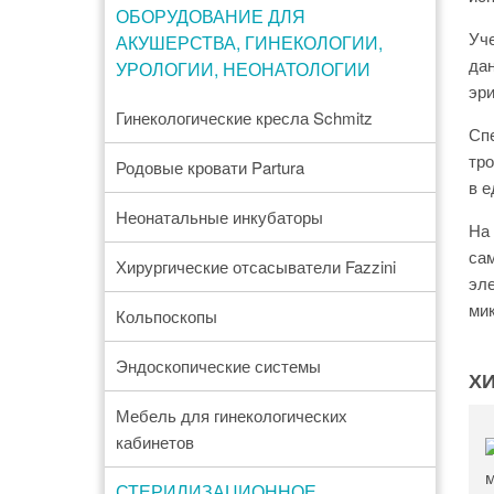
ОБОРУДОВАНИЕ ДЛЯ
Уче
АКУШЕРСТВА, ГИНЕКОЛОГИИ,
дан
УРОЛОГИИ, НЕОНАТОЛОГИИ
эр
Гинекологические кресла Schmitz
Спе
тро
Родовые кровати Partura
в е
Неонатальные инкубаторы
На
сам
Хирургические отсасыватели Fazzini
эле
мик
Кольпоскопы
Эндоскопические системы
Х
Мебель для гинекологических
кабинетов
СТЕРИЛИЗАЦИОННОЕ