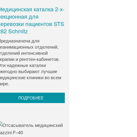
Медицинская каталка 2-х-
секционная для
перевозки пациентов STS
282 Schmitz
редназначена для
еанимационных отделений,
тделений интенсивной
ерапии и рентген-кабинетов.
ти надежные каталки
жегодно выбирают лучшие
едицинские клиники во всем
ире.
ПОДРОБНЕЕ