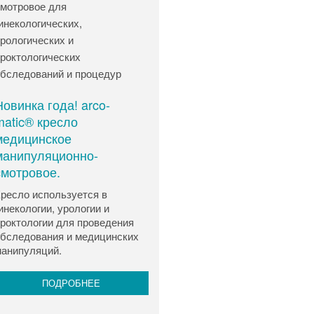
Новинка года! arco-
matic® кресло
медицинское
манипуляционно-
смотровое.
ресло используется в
инекологии, урологии и
роктологии для проведения
бследования и медицинских
анипуляций.
ПОДРОБНЕЕ