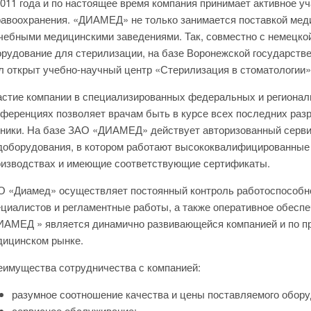
011 года и по настоящее время компания принимает активное у
авоохранения. «ДИАМЕД» не только занимается поставкой меди
чебными медицинскими заведениями. Так, совместно с немецкой
рудование для стерилизации, на базе Воронежской государств
 открыт учебно-научный центр «Стерилизация в стоматологии»
стие компании в специализированных федеральных и регионал
ференциях позволяет врачам быть в курсе всех последних раз
ники. На базе ЗАО «ДИАМЕД» действует авторизованный серви
доборудования, в котором работают высококвалифицированные
оизводствах и имеющие соответствующие сертификаты.
 «Диамед» осуществляет постоянный контроль работоспособно
циалистов и регламентные работы, а также оперативное обесп
АМЕД » является динамично развивающейся компанией и по пр
дицинском рынке.
имущества сотрудничества с компанией:
разумное соотношение качества и цены поставляемого обору
сервисное обслуживание;