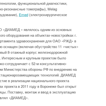
генологии, функциональной диагностики,
но-резонансные томографы), Melag
рудование),
Emed
(электрохирургическое
АО «ДИАМЕД » являлось одним из основных
го оборудования на объектах-новостройках г.
артамента здравоохранения для ОАО «РЖД» в
ью оснащен (включая обустройство 11 «чистых»
овый 8-этажный корпус железнодорожной
е. Интересным и крупным проектом было
о-сотрудничает с 52-м консультативно-
ом Министерства обороны РФ по внедрению на
 стационарозамещающих технологий. ДИАМЕД
стие в реализации национального проекта
ках проекта в 2011 году в Воронеже был открыт
ицы. Поставку, монтаж и ввод в эксплуатацию
ствлял «ДИАМЕД».