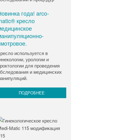
Новинка года! arco-
matic® кресло
медицинское
манипуляционно-
смотровое.
ресло используется в
инекологии, урологии и
роктологии для проведения
бследования и медицинских
анипуляций.
ПОДРОБНЕЕ