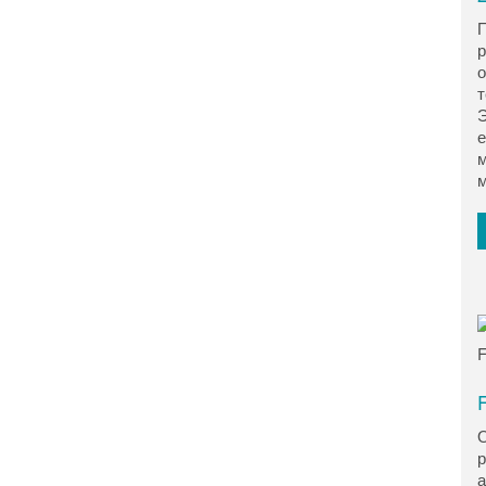
П
р
о
т
Э
е
м
м
F
О
р
а