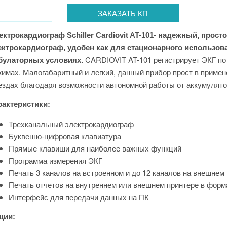
ЗАКАЗАТЬ КП
ктрокардиограф Schiller Cardiovit AT-101- н
адежный, просто
ектрокардиограф, удобен как для стационарного использован
CARDIOVIT AT-101 регистрирует ЭКГ по
булаторных условиях.
имах. Малогабаритный и легкий, данный прибор прост в примен
здах благодаря возможности автономной работы от аккумулят
рактеристики:
Трехканальный электрокардиограф
Буквенно-цифровая клавиатура
Прямые клавиши для наиболее важных функций
Программа измерения ЭКГ
Печать 3 каналов на встроенном и до 12 каналов на внешнем
Печать отчетов на внутреннем или внешнем принтере в фор
Интерфейс для передачи данных на ПК
ции: