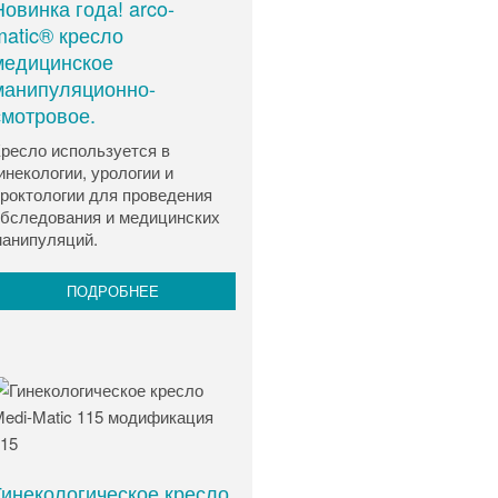
Новинка года! arco-
matic® кресло
медицинское
манипуляционно-
смотровое.
ресло используется в
инекологии, урологии и
роктологии для проведения
бследования и медицинских
анипуляций.
ПОДРОБНЕЕ
Гинекологическое кресло