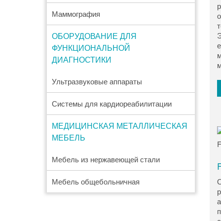
р
Маммография
о
т
ОБОРУДОВАНИЕ ДЛЯ
Э
е
ФУНКЦИОНАЛЬНОЙ
м
ДИАГНОСТИКИ
м
Ультразвуковые аппараты
Системы для кардиореабилитации
МЕДИЦИНСКАЯ МЕТАЛЛИЧЕСКАЯ
МЕБЕЛЬ
Мебель из нержавеющей стали
F
Мебель общебольничная
О
р
а
п
с