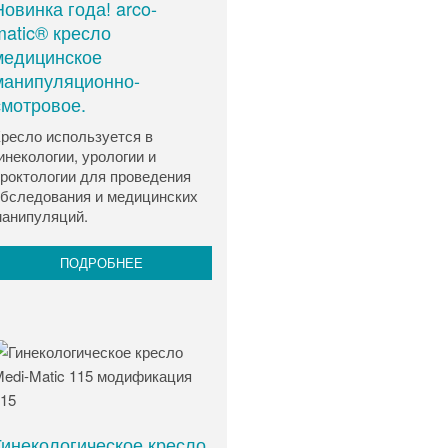
Новинка года! arco-
matic® кресло
медицинское
манипуляционно-
смотровое.
ресло используется в
инекологии, урологии и
роктологии для проведения
бследования и медицинских
анипуляций.
ПОДРОБНЕЕ
Гинекологическое кресло