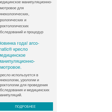
Новинка года! arco-
matic® кресло
медицинское
манипуляционно-
смотровое.
ресло используется в
инекологии, урологии и
роктологии для проведения
бследования и медицинских
анипуляций.
ПОДРОБНЕЕ