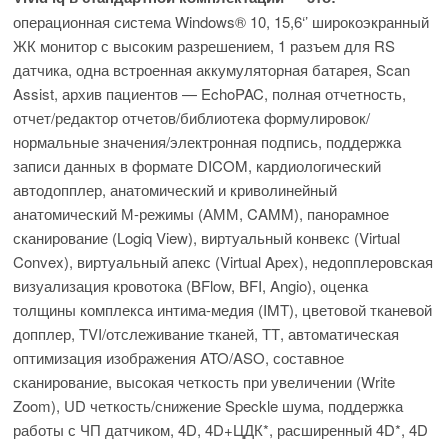
операционная система Windows® 10, 15,6‘’ широкоэкранный
ЖК монитор с высоким разрешением, 1 разъем для RS
датчика, одна встроенная аккумуляторная батарея, Scan
Assist, архив пациентов — EchoPAC, полная отчетность,
отчет/редактор отчетов/библиотека формулировок/
нормальные значения/электронная подпись, поддержка
записи данных в формате DICOM, кардиологический
автодопплер, анатомический и криволинейный
анатомический М­-режимы (АММ, CAMM), панорамное
сканирование (Logiq View), виртуальный конвекс (Virtual
Convex), виртуальный апекс (Virtual Apex), недопплеровская
визуализация кровотока (B­Flow, BFI, Angio), оценка
толщины комплекса интима-медия (IMT), цветовой тканевой
допплер, TVI/отслеживание тканей, ТТ, автоматическая
оптимизация изображения ATO/ASO, составное
сканирование, высокая четкость при увеличении (Write
Zoom), UD четкость/снижение Speckle шума, поддержка
работы с ЧП датчиком, 4D, 4D+ЦДК*, расширенный 4D*, 4D