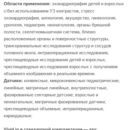
эхокардиография детей и взрослых
Области применения:
с/без использованием УЗ контрастов, стресс
эхокардиография, ангиология, акушерство, гинекология,
урология, педиатрия, неонатология, органы брюшной
полости, скелетно­мышечная система, близко
расположенные органы и поверхностные структуры,
транскраниальные исследования структур и сосудов
головного мозга, интраоперационные исследования,
чреспищеводные исследования детей и взрослых,
чреспищеводные исследования взрослых с получением
объемного изображения в реальном времени.
конвексные, микроконвексные педиатрические,
Датчики:
линейные, матричные линейные, внутриполостные,
фазированные секторные детские, взрослые и
неонатальные, матричные фазированные датчики,
чреспищеводные объемные, интраоперационные,
карандашные.
Vivid iq в стандартной комплектации — это: