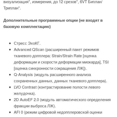
визуализация*, измерения, до 12 срезов*, 6VT Биплан/
Триплан*.
Дополнительные программные опции (не входят
в
базовую комплектацию)
Стресс ЭхоКГ.
Advanced QScan (расширенный пакет режимов
тканевого допплера: Strain/Strain Rate [оценка
деформации и скорости деформации миокарда], ТSI
[оценка синхронности сокращения ЛЖ]).
Q-Analysis (модуль расширенного анализа
сохраненных данных, данных тканевого допплера).
LVO Contrast (контрастирование полости левого
желудочка).
2D AutoEF 2.0 (модуль автоматического определения
фракции выброса ЛЖ).
AFI 0 (режим цифровой недопплеровской оценки