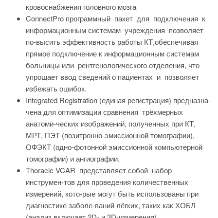
кровоснабжения головного мозга
ConnectPro программный пакет для подключения к
информационным системам учреждения позволяет
по-высить эффективность работы КТ,обеспечивая
прямое подключение к информационным системам
больницы или рентгенологического отделения, что
упрощает ввод сведений о пациентах и позволяет
избежать ошибок.
Integrated Registration (единая регистрация) предназна-
чена для оптимизации сравнения трёхмерных
анатоми-ческих изображений, полученных при КТ,
МРТ, ПЭТ (позитронно-эмиссионной томографии),
ОФЭКТ (одно-фотонной эмиссионной компьютерной
томографии) и ангиографии.
Thoracic VCAR представляет собой набор
инструмен-тов для проведения количественных
измерений, кото-рые могут быть использованы при
диагностике заболе-ваний лёгких, таких как ХОБЛ
(анализ включает 2D- и 3D-измерения).